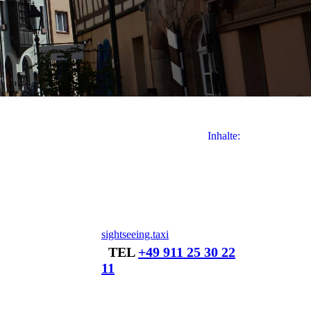
Inhalte:
sightseeing.taxi
TEL
+49 911 25 30 22
11