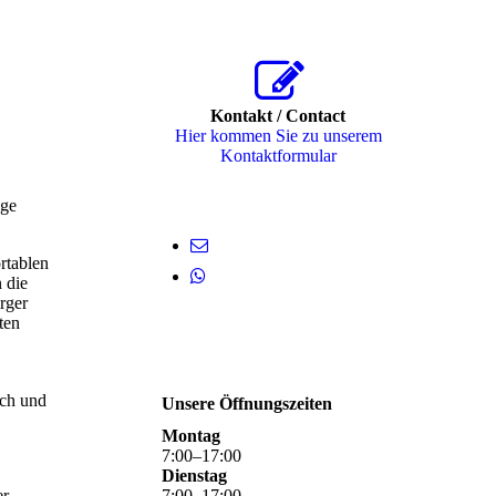
Kontakt / Contact
Hier kommen Sie zu unserem
Kon­takt­for­mu­lar
ige
rtablen
 die
rger
ten
sch und
Unsere Öffnungszeiten
Montag
7
:
00
–
17
:
00
Dienstag
er
7
:
00
–
17
:
00